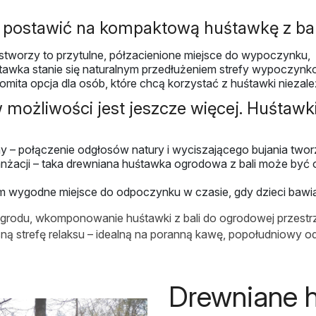
 postawić na kompaktową huśtawkę z bal
stworzy to przytulne, półzacienione miejsce do wypoczynku,
uśtawka stanie się naturalnym przedłużeniem strefy wypoczynk
mita opcja dla osób, które chcą korzystać z huśtawki niezal
ożliwości jest jeszcze więcej. Huśtawki
 – połączenie odgłosów natury i wyciszającego bujania tworzy
ranżacji – taka drewniana huśtawka ogrodowa z bali może być
m wygodne miejsce do odpoczynku w czasie, gdy dzieci bawią
 ogrodu, wkomponowanie huśtawki z bali do ogrodowej przestrz
 strefę relaksu – idealną na poranną kawę, popołudniowy o
Drewniane 