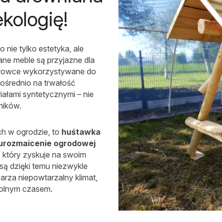
ekologię!
 nie tylko estetyka, ale
ne meble są przyjazne dla
 surowce wykorzystywane do
pośrednio na trwałość
iałami syntetycznymi – nie
ników.
ch w ogrodzie, to
huśtawka
 urozmaicenie ogrodowej
, który zyskuje na swoim
 są dzięki temu niezwykle
rza niepowtarzalny klimat,
wolnym czasem.