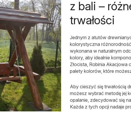
z bali – róż
trwałości
Jednym z atutów drewnianyc
kolorystyczna różnorodność
wykonana w naturalnym odci
kolory, aby idealnie kompono
Złocista, Robinia Akacjowa c
palety kolorów, które możes
Aby cieszyć się trwałością 
możesz wybrać metodę jej ko
opalanie, zdecydować się na
Każda z tych opcji nadaje p