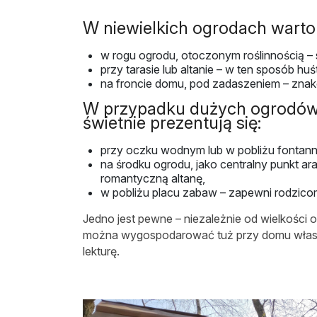
W niewielkich ogrodach warto
w rogu ogrodu, otoczonym roślinnością – 
przy tarasie lub altanie – w ten sposób h
na froncie domu, pod zadaszeniem – znako
W przypadku dużych ogrodów m
świetnie prezentują się:
przy oczku wodnym lub w pobliżu fontanny
na środku ogrodu, jako centralny punkt a
romantyczną altanę,
w pobliżu placu zabaw – zapewni rodzico
Jedno jest pewne – niezależnie od wielkości
można wygospodarować tuż przy domu własną
lekturę.