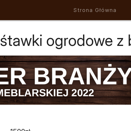
Strona Główna
śtawki ogrodowe z b