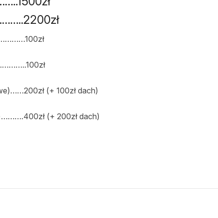
…..1500zł
……..2200zł
………………100zł
………..100zł
we)……200zł (+ 100zł dach)
u)……….400zł (+ 200zł dach)