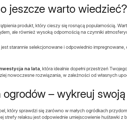
co jeszcze warto wiedzieć
tpienia produkt, który cieszy się rosnącą popularnością. Wart
glądem, ale również wysoką odpornością na czynniki atmosfery
est starannie selekcjonowane i odpowiednio impregnowane, d
nwestycja na lata
, która idealnie dopełni przestrzeń Twoj
dziej nowoczesne rozwiązania, w zależności od własnych up
 ogrodów – wykreuj swoją 
bel, który sprawdzi się zarówno w małych ogródkach przydom
strefy relaksu jest odpowiednie umiejscowienie huśtawki z ba