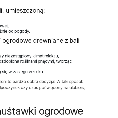
i, umieszczoną:
owej,
eżnie od pogody.
 ogrodowe drewniane z bali
 niezastąpiony klimat relaksu,
 ozdobiona roślinami pnącymi, tworząc
 się w zasięgu wzroku.
eni to bardzo dobra decyzja! W taki sposób
dpoczynek czy czas poświęcony na ulubioną
huśtawki ogrodowe